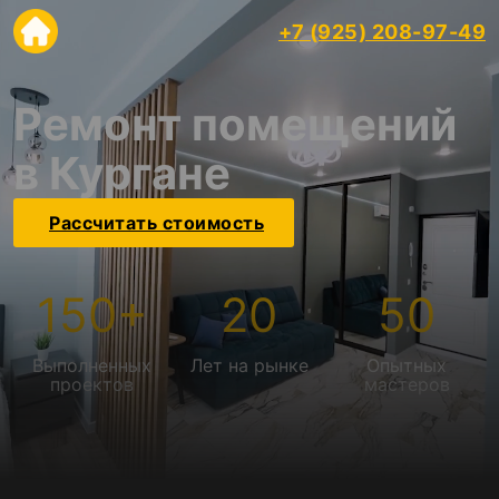
+7 (925) 208-97-49
Ремонт помещений
в Кургане
Рассчитать стоимость
150
+
20
50
Выполненных
Лет на рынке
Опытных
проектов
мастеров