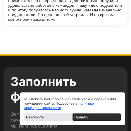
примечательно с первого раза. Действительно получили
удовольствие работая с командой. Нашу идею подхватили
и по итогу получилось намного лучше, чем мы изначально
предполагали. По цене нас всё устроило. И по срокам
выполнения заказа тоже.
Заполнить
форму
Мы используем cookie и аналитические сервисы для
улучшения сайта. Подробнее в
политике
конфиденциальности
.
Оставьте свои данные прямо сейчас на
Отклонить
Принять
точный расчет стоимости вашего ремонта и
мы Вам перезвоним.