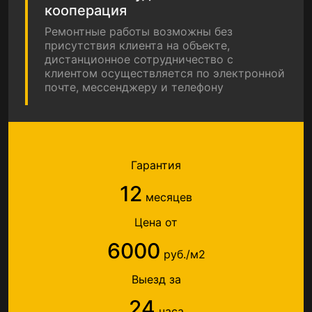
кооперация
Ремонтные работы возможны без
присутствия клиента на объекте,
дистанционное сотрудничество с
клиентом осуществляется по электронной
почте, мессенджеру и телефону
Гарантия
12
месяцев
Цена от
6000
руб./м2
Выезд за
24
часа