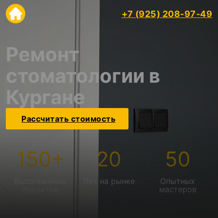
+7 (925) 208-97-49
Ремонт
стоматологии в
Кургане
Рассчитать стоимость
150
+
20
50
Выполненных
Лет на рынке
Опытных
проектов
мастеров