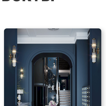
квартир
Приемка квартир от
застройщика
Согласование
перепланировки
квартир
Поклейка обоев
Штукатурные работы
Отделочные работы
Подбор и заказ
материалов