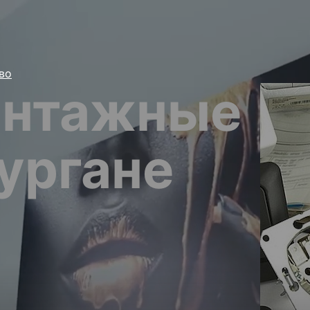
во
онтажные
ургане