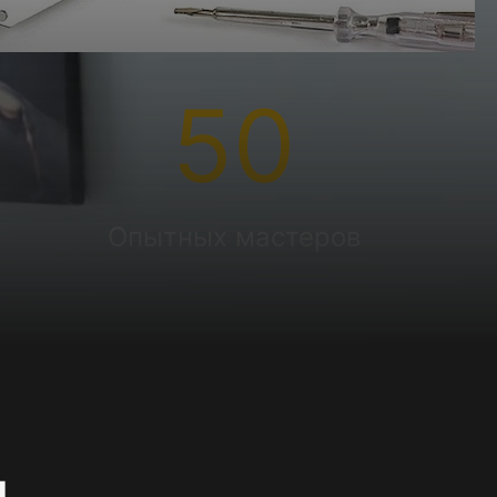
50
Опытных мастеров
и