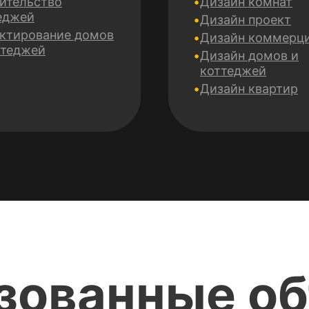
ительство
Дизайн комнат
еджей
Дизайн проект
ктирование домов
Дизайн коммерц
ттеджей
Дизайн домов и
коттеджей
Дизайн квартир
зованные о