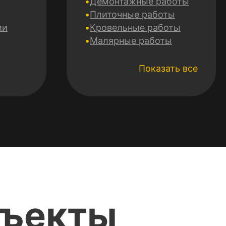
Демонтажные работы
Плиточные работы
ии
Кровельные работы
Малярные работы
Электромонтажные
работы
Показать все
Сантехнические работы
Монтаж гипсокартона
Утепление фасадов
Монтаж систем
отопления
Mонтаж систем
вентиляции и
кондиционирования
Укладка и заливка
полов
бъекты
Ремонт и отделка
потолка
Авторский надзор