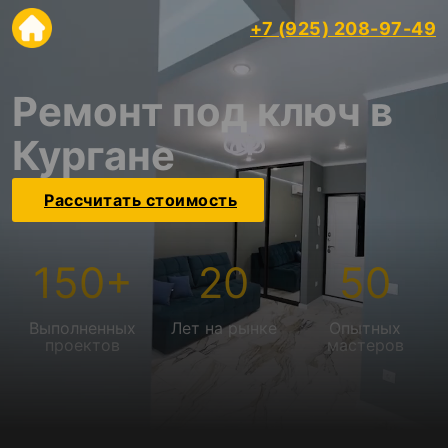
+7 (925) 208-97-49
Ремонт под ключ в
Кургане
Рассчитать стоимость
150
+
20
50
Выполненных
Лет на рынке
Опытных
проектов
мастеров