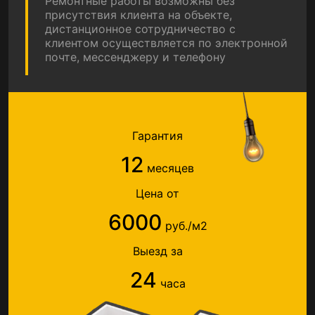
Ремонтные работы возможны без
присутствия клиента на объекте,
дистанционное сотрудничество с
клиентом осуществляется по электронной
почте, мессенджеру и телефону
Гарантия
12
месяцев
Цена от
6000
руб./м2
Выезд за
24
часа