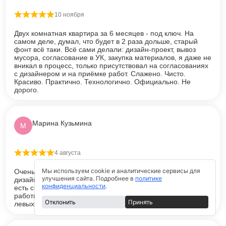
10 ноября
Оценка
5
из 5
Двух комнатная квартира за 6 месяцев - под ключ. На
самом деле, думал, что будет в 2 раза дольше, старый
фонт всё таки. Всё сами делали: дизайн-проект, вывоз
мусора, согласование в УК, закупка материалов, я даже не
вникал в процесс, только присутствовал на согласованиях
с дизайнером и на приёмке работ. Слажено. Чисто.
Красиво. Практично. Технологично. Официально. Не
дорого.
Марина Кузьмина
М
4 августа
Оценка
5
из 5
Мы используем cookie и аналитические сервисы для
Очень добросовестная компания, выполняет красивые
улучшения сайта. Подробнее в
политике
дизайнерские работы по ремонту. В штате сотрудников
конфиденциальности
.
есть собственный дизайнер который составляет план
работы. Цены прописаны в договоре, поэтому никаких
Отклонить
Принять
левых сумм по ходу ремонта не всплывает.