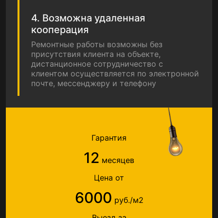
4. Возможна удаленная
кооперация
Ремонтные работы возможны без
присутствия клиента на объекте,
дистанционное сотрудничество с
клиентом осуществляется по электронной
почте, мессенджеру и телефону
Гарантия
12
месяцев
Цена от
6000
руб./м2
Выезд за