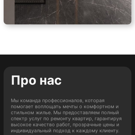
Про нас
Мы команда профессионалов, которая
помогает воплощать мечты о комфортном и
стильном жилье. Мы предоставляем полный
спектр услуг по ремонту квартир, гарантируя
высокое качество работ, прозрачные цены и
индивидуальный подход к каждому клиенту.