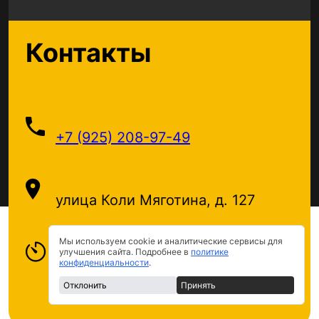
Контакты
+7 (925) 208-97-49
улица Коли Мяготина, д. 127
Мы используем cookie и аналитические сервисы для
улучшения сайта. Подробнее в
политике
круглосуточно с 09:00 - 20:00
конфиденциальности
.
Отклонить
Принять