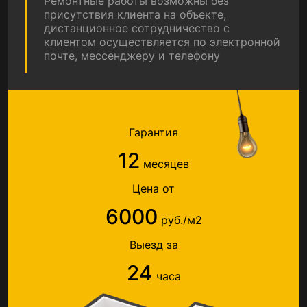
Ремонтные работы возможны без
присутствия клиента на объекте,
дистанционное сотрудничество с
клиентом осуществляется по электронной
почте, мессенджеру и телефону
Гарантия
12
месяцев
Цена от
6000
руб./м2
Выезд за
24
часа