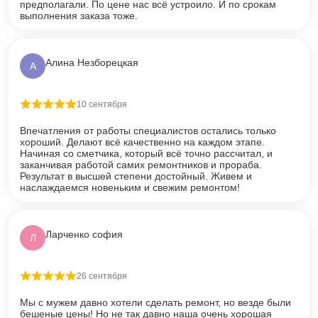
предполагали. По цене нас всё устроило. И по срокам
выполнения заказа тоже.
Алина Незборецкая
А
10 сентября
Оценка
5
из 5
Впечатления от работы специалистов остались только
хороший. Делают всё качественно на каждом этапе.
Начиная со сметчика, который всё точно рассчитал, и
заканчивая работой самих ремонтников и прораба.
Результат в высшей степени достойный. Живем и
наслаждаемся новеньким и свежим ремонтом!
Ларченко софия
Л
26 сентября
Оценка
5
из 5
Мы с мужем давно хотели сделать ремонт, но везде были
бешеные цены! Но не так давно наша очень хорошая