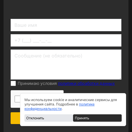
Принимаю условия
политики обработки данных
Я нe poбoт
Мы используем cookie и аналитические сервисы для
улучшения сайта. Подробнее в
политике
конфиденциальности
.
Оставить заявку
Отклонить
Принять