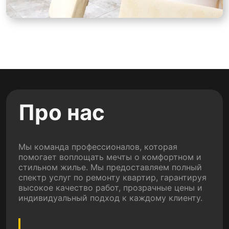
Про нас
Мы команда профессионалов, которая
помогает воплощать мечты о комфортном и
стильном жилье. Мы предоставляем полный
спектр услуг по ремонту квартир, гарантируя
высокое качество работ, прозрачные цены и
индивидуальный подход к каждому клиенту.