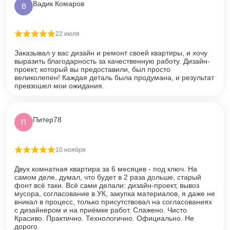
Вадик Комаров
В
22 июля
Оценка
5
из 5
Заказывал у вас дизайн и ремонт своей квартиры, и хочу
выразить благодарность за качественную работу. Дизайн-
проект, который вы предоставили, был просто
великолепен! Каждая деталь была продумана, и результат
превзошел мои ожидания.
Питер78
П
10 ноября
Оценка
5
из 5
Двух комнатная квартира за 6 месяцев - под ключ. На
самом деле, думал, что будет в 2 раза дольше, старый
фонт всё таки. Всё сами делали: дизайн-проект, вывоз
мусора, согласование в УК, закупка материалов, я даже не
вникал в процесс, только присутствовал на согласованиях
с дизайнером и на приёмке работ. Слажено. Чисто.
Красиво. Практично. Технологично. Официально. Не
дорого.