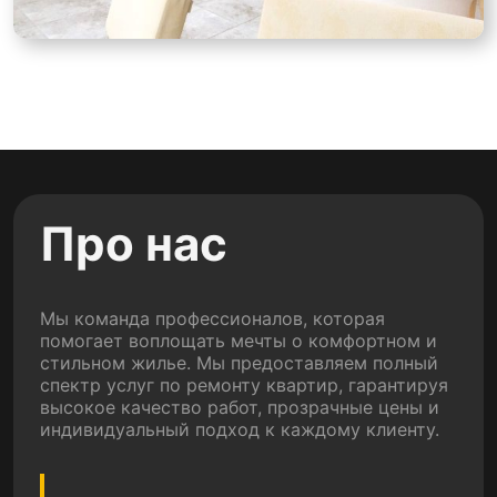
Про нас
Мы команда профессионалов, которая
помогает воплощать мечты о комфортном и
стильном жилье. Мы предоставляем полный
спектр услуг по ремонту квартир, гарантируя
высокое качество работ, прозрачные цены и
индивидуальный подход к каждому клиенту.