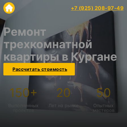
+7 (925) 208-97-49
Ремонт
трехкомнатной
квартиры в Кургане
Рассчитать стоимость
150
+
20
50
Выполненных
Лет на рынке
Опытных
проектов
мастеров