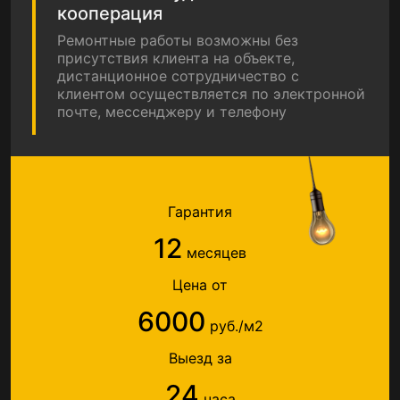
кооперация
Ремонтные работы возможны без
присутствия клиента на объекте,
дистанционное сотрудничество с
клиентом осуществляется по электронной
почте, мессенджеру и телефону
Гарантия
12
месяцев
Цена от
6000
руб./м2
Выезд за
24
часа