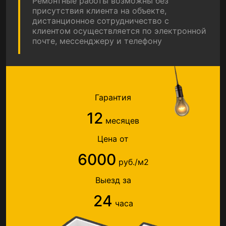
Ремонтные работы возможны без
присутствия клиента на объекте,
дистанционное сотрудничество с
клиентом осуществляется по электронной
почте, мессенджеру и телефону
Гарантия
12
месяцев
Цена от
6000
руб./м2
Выезд за
24
часа