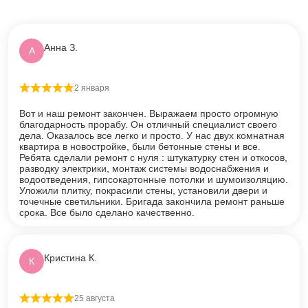
Анна З.
А
2 января
Оценка
5
из 5
Вот и наш ремонт закончен. Выражаем просто огромную
благодарность прорабу. Он отличный специалист своего
дела. Оказалось все легко и просто. У нас двух комнатная
квартира в новостройке, были бетонные стены и все.
Ребята сделали ремонт с нуля : штукатурку стен и откосов,
разводку электрики, монтаж системы водоснабжения и
водоотведения, гипсокартонные потолки и шумоизоляцию.
Уложили плитку, покрасили стены, установили двери и
точечные светильники. Бригада закончила ремонт раньше
срока. Все было сделано качественно.
Кристина К.
К
25 августа
Оценка
5
из 5