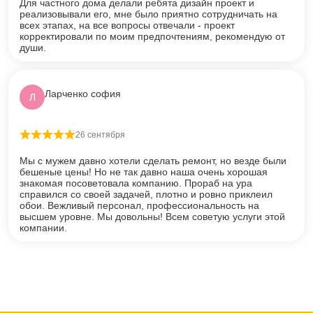
Для частного дома делали ребята дизайн проект и
реализовывали его, мне было приятно сотрудничать на
всех этапах, на все вопросы отвечали - проект
корректировали по моим предпочтениям, рекомендую от
души.
Ларченко софия
Л
26 сентября
Оценка
5
из 5
Мы с мужем давно хотели сделать ремонт, но везде были
бешеные цены! Но не так давно наша очень хорошая
знакомая посоветовала компанию. Прораб на ура
справился со своей задачей, плотно и ровно приклеил
обои. Вежливый персонал, профессиональность на
высшем уровне. Мы довольны! Всем советую услуги этой
компании.