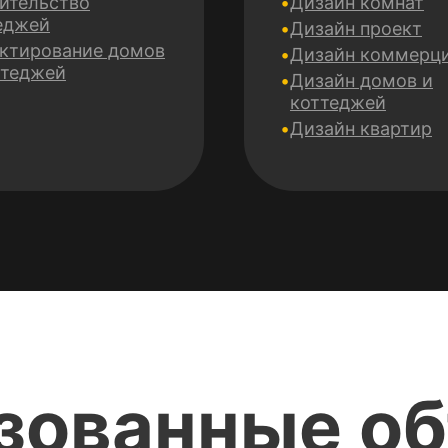
ительство
Дизайн комнат
еджей
Дизайн проект
ктирование домов
Дизайн коммерц
ттеджей
Дизайн домов и
коттеджей
Дизайн квартир
зованные о