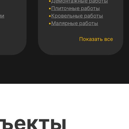
Демонтажные работы
Плиточные работы
ии
Кровельные работы
Малярные работы
Электромонтажные
работы
Показать все
Сантехнические работы
Монтаж гипсокартона
Утепление фасадов
Монтаж систем
отопления
Mонтаж систем
вентиляции и
кондиционирования
Укладка и заливка
полов
бъекты
Ремонт и отделка
потолка
Авторский надзор