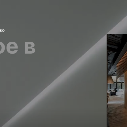
во
е в